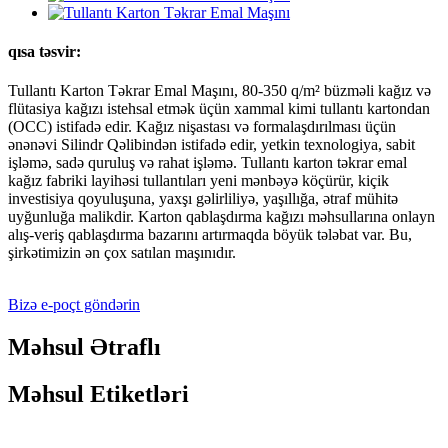
qısa təsvir:
Tullantı Karton Təkrar Emal Maşını, 80-350 q/m² büzməli kağız və
flütasiya kağızı istehsal etmək üçün xammal kimi tullantı kartondan
(OCC) istifadə edir. Kağız nişastası və formalaşdırılması üçün
ənənəvi Silindr Qəlibindən istifadə edir, yetkin texnologiya, sabit
işləmə, sadə quruluş və rahat işləmə. Tullantı karton təkrar emal
kağız fabriki layihəsi tullantıları yeni mənbəyə köçürür, kiçik
investisiya qoyuluşuna, yaxşı gəlirliliyə, yaşıllığa, ətraf mühitə
uyğunluğa malikdir. Karton qablaşdırma kağızı məhsullarına onlayn
alış-veriş qablaşdırma bazarını artırmaqda böyük tələbat var. Bu,
şirkətimizin ən çox satılan maşınıdır.
Bizə e-poçt göndərin
Məhsul Ətraflı
Məhsul Etiketləri