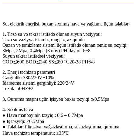
Su, elektrik enerjisi, buxar, sıxılmış hava və yağlama üçün tələblər:
1. Təzə su və təkrar istifadə olunan suyun vəziyyəti:
Təzə su vəziyyəti: təmiz, rəngsiz, az qumlu
Qazan və təmizləmə sistemi üçün istifadə olunan təmiz su təzyiqi:
3Mpa, 2Mpa, 0.4Mpa (3 növ) PH dəyəri: 6~8
Suyun təkrar istifadəsi vəziyyəti:
COD≦600 BOD≦240 SS≦80 ℃20-38 PH6-8
2. Enerji təchizatı parametri
Gərginlik: 380/220V±10%
İdarəetmə sistemi gərginliyi: 220/24V
Tezlik: 50HZ±2
3. Qurutma maşını üçün işləyən buxar təzyiqi ≦0.5Mpa
4. Sıxılmış hava
● Hava mənbəyinin təzyiqi: 0.6～0.7Mpa
● İş təzyiqi: ≤0.5Mpa
● Tələblər: filtrasiya, yağsızlaşdırma, susuzlaşdırma, qurutma
Hava təchizatı temperaturu: ≤35℃