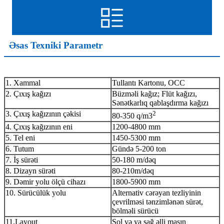
Əsas Texniki Parametr
1. Xammal
Tullantı Kartonu, OCC
2. Çıxış kağızı
Büzməli kağız; Flüt kağızı,
Sənətkarlıq qablaşdırma kağızı
3. Çıxış kağızının çəkisi
2
80-350 q/m3
4. Çıxış kağızının eni
1200-4800 mm
5. Tel eni
1450-5300 mm
6. Tutum
Gündə 5-200 ton
7. İş sürəti
50-180 m/dəq
8. Dizayn sürəti
80-210m/dəq
9. Dəmir yolu ölçü cihazı
1800-5900 mm
10. Sürücülük yolu
Alternativ cərəyan tezliyinin
çevrilməsi tənzimlənən sürət,
bölməli sürücü
11.Layout
Sol və ya sağ əlli maşın