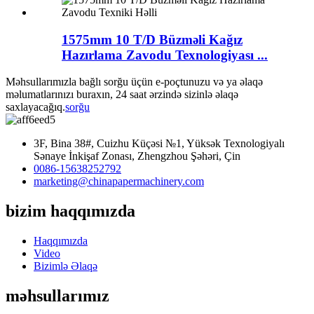
1575mm 10 T/D Büzməli Kağız
Hazırlama Zavodu Texnologiyası ...
Məhsullarımızla bağlı sorğu üçün e-poçtunuzu və ya əlaqə
məlumatlarınızı buraxın, 24 saat ərzində sizinlə əlaqə
saxlayacağıq.
sorğu
3F, Bina 38#, Cuizhu Küçəsi №1, Yüksək Texnologiyalı
Sənaye İnkişaf Zonası, Zhengzhou Şəhəri, Çin
0086-15638252792
marketing@chinapapermachinery.com
bizim haqqımızda
Haqqımızda
Video
Bizimlə Əlaqə
məhsullarımız