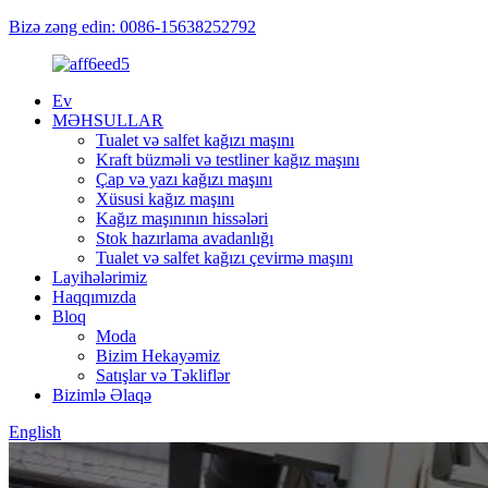
Bizə zəng edin: 0086-15638252792
Ev
MƏHSULLAR
Tualet və salfet kağızı maşını
Kraft büzməli və testliner kağız maşını
Çap və yazı kağızı maşını
Xüsusi kağız maşını
Kağız maşınının hissələri
Stok hazırlama avadanlığı
Tualet və salfet kağızı çevirmə maşını
Layihələrimiz
Haqqımızda
Bloq
Moda
Bizim Hekayəmiz
Satışlar və Təkliflər
Bizimlə Əlaqə
English