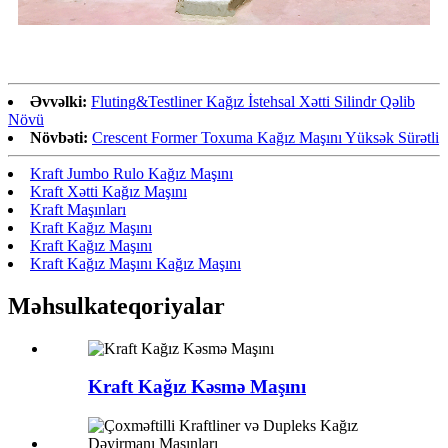
Əvvəlki:
Fluting&Testliner Kağız İstehsal Xətti Silindr Qəlib
Növü
Növbəti:
Crescent Former Toxuma Kağız Maşını Yüksək Sürətli
Kraft Jumbo Rulo Kağız Maşını
Kraft Xətti Kağız Maşını
Kraft Maşınları
Kraft Kağız Maşını
Kraft Kağız Maşını
Kraft Kağız Maşını Kağız Maşını
Məhsul
kateqoriyalar
Kraft Kağız Kəsmə Maşını