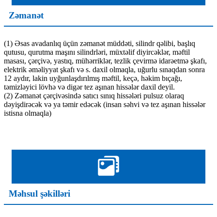
Zəmanət
(1) Əsas avadanlıq üçün zəmanət müddəti, silindr qəlibi, başlıq
qutusu, qurutma maşını silindrləri, müxtəlif diyircəklər, məftil
masası, çərçivə, yastıq, mühərriklər, tezlik çevirmə idarəetmə şkafı,
elektrik əməliyyat şkafı və s. daxil olmaqla, uğurlu sınaqdan sonra
12 aydır, lakin uyğunlaşdırılmış məftil, keçə, həkim bıçağı,
təmizləyici lövhə və digər tez aşınan hissələr daxil deyil.
(2) Zəmanət çərçivəsində satıcı sınıq hissələri pulsuz olaraq
dəyişdirəcək və ya təmir edəcək (insan səhvi və tez aşınan hissələr
istisna olmaqla)
Məhsul şəkilləri