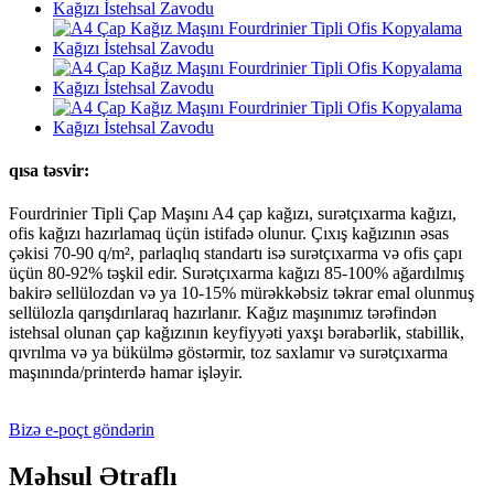
qısa təsvir:
Fourdrinier Tipli Çap Maşını A4 çap kağızı, surətçıxarma kağızı,
ofis kağızı hazırlamaq üçün istifadə olunur. Çıxış kağızının əsas
çəkisi 70-90 q/m², parlaqlıq standartı isə surətçıxarma və ofis çapı
üçün 80-92% təşkil edir. Surətçıxarma kağızı 85-100% ağardılmış
bakirə sellülozdan və ya 10-15% mürəkkəbsiz təkrar emal olunmuş
sellülozla qarışdırılaraq hazırlanır. Kağız maşınımız tərəfindən
istehsal olunan çap kağızının keyfiyyəti yaxşı bərabərlik, stabillik,
qıvrılma və ya bükülmə göstərmir, toz saxlamır və surətçıxarma
maşınında/printerdə hamar işləyir.
Bizə e-poçt göndərin
Məhsul Ətraflı