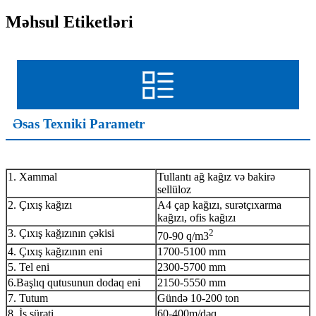
Məhsul Etiketləri
Əsas Texniki Parametr
1. Xammal
Tullantı ağ kağız və bakirə
sellüloz
2. Çıxış kağızı
A4 çap kağızı, surətçıxarma
kağızı, ofis kağızı
3. Çıxış kağızının çəkisi
2
70-90 q/m3
4. Çıxış kağızının eni
1700-5100 mm
5. Tel eni
2300-5700 mm
6.Başlıq qutusunun dodaq eni
2150-5550 mm
7. Tutum
Gündə 10-200 ton
8. İş sürəti
60-400m/dəq