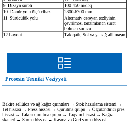
9. Dizayn sürəti
100-450 m/dəq
10. Dəmir yolu ölçü cihazı
2800-6300 mm
11. Sürücülük yolu
Alternativ cərəyan tezliyinin
çevrilməsi tənzimlənən sürət,
bölməli sürücü
12.Layout
Tək qatlı, Sol və ya sağ əlli maşın
Prosesin Texniki Vəziyyəti
Bakirə sellüloz və ağ kağız qırıntıları → Stok hazırlama sistemi →
Tel hissəsi → Press hissəsi → Qurutma qrupu → Ölçüləndirici pres
hissəsi → Təkrar qurutma qrupu → Təqvim hissəsi → Kağız
skaneri → Sarma hissəsi → Kəsmə və Geri sarma hissəsi