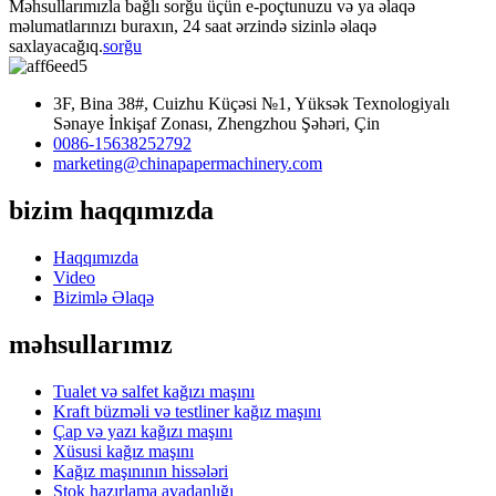
Məhsullarımızla bağlı sorğu üçün e-poçtunuzu və ya əlaqə
məlumatlarınızı buraxın, 24 saat ərzində sizinlə əlaqə
saxlayacağıq.
sorğu
3F, Bina 38#, Cuizhu Küçəsi №1, Yüksək Texnologiyalı
Sənaye İnkişaf Zonası, Zhengzhou Şəhəri, Çin
0086-15638252792
marketing@chinapapermachinery.com
bizim haqqımızda
Haqqımızda
Video
Bizimlə Əlaqə
məhsullarımız
Tualet və salfet kağızı maşını
Kraft büzməli və testliner kağız maşını
Çap və yazı kağızı maşını
Xüsusi kağız maşını
Kağız maşınının hissələri
Stok hazırlama avadanlığı