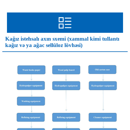
Kağız istehsalı axın sxemi (xammal kimi tullantı
kağız və ya ağac sellüloz lövhəsi)