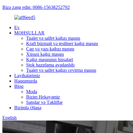
Bizə zəng edin: 0086-15638252792
Ev
MƏHSULLAR
Tualet və salfet kağızı maşını
Kraft büzməli və testliner kağız maşını
Çap və yazı kağızı maşını
Xüsusi kağız maşını
Kağız maşınının hissələri
Stok hazırlama avadanlığı
Tualet və salfet kağızı çevirmə maşını
Layihələrimiz
Haqqımızda
Bloq
Moda
Bizim Hekayəmiz
Satışlar və Təkliflər
Bizimlə Əlaqə
English