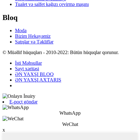
Tualet və salfet kağızı çevirmə maşını
Bloq
Moda
Bizim Hekayəmiz
Satışlar və Təkliflər
© Müəllif hüquqları - 2010-2022: Bütün hüquqlar qorunur.
İsti Məhsullar
Sayt xəritəsi
ƏN YAXŞI BLOQ
ƏN YAXŞI AXTARIŞ
E-poçt göndər
WhatsApp
WeChat
x