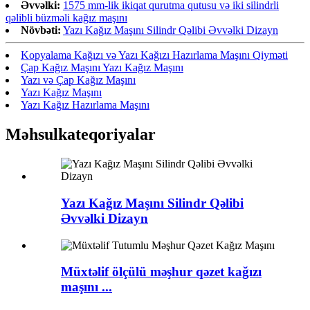
Əvvəlki:
1575 mm-lik ikiqat qurutma qutusu və iki silindrli
qəlibli büzməli kağız maşını
Növbəti:
Yazı Kağız Maşını Silindr Qəlibi Əvvəlki Dizayn
Kopyalama Kağızı və Yazı Kağızı Hazırlama Maşını Qiyməti
Çap Kağız Maşını Yazı Kağız Maşını
Yazı və Çap Kağız Maşını
Yazı Kağız Maşını
Yazı Kağız Hazırlama Maşını
Məhsul
kateqoriyalar
Yazı Kağız Maşını Silindr Qəlibi
Əvvəlki Dizayn
Müxtəlif ölçülü məşhur qəzet kağızı
maşını ...