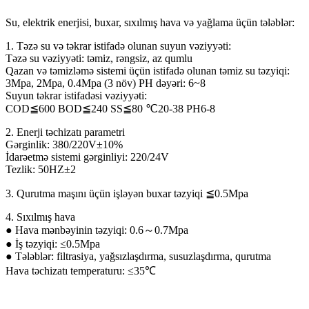
Su, elektrik enerjisi, buxar, sıxılmış hava və yağlama üçün tələblər:
1. Təzə su və təkrar istifadə olunan suyun vəziyyəti:
Təzə su vəziyyəti: təmiz, rəngsiz, az qumlu
Qazan və təmizləmə sistemi üçün istifadə olunan təmiz su təzyiqi:
3Mpa, 2Mpa, 0.4Mpa (3 növ) PH dəyəri: 6~8
Suyun təkrar istifadəsi vəziyyəti:
COD≦600 BOD≦240 SS≦80 ℃20-38 PH6-8
2. Enerji təchizatı parametri
Gərginlik: 380/220V±10%
İdarəetmə sistemi gərginliyi: 220/24V
Tezlik: 50HZ±2
3. Qurutma maşını üçün işləyən buxar təzyiqi ≦0.5Mpa
4. Sıxılmış hava
● Hava mənbəyinin təzyiqi: 0.6～0.7Mpa
● İş təzyiqi: ≤0.5Mpa
● Tələblər: filtrasiya, yağsızlaşdırma, susuzlaşdırma, qurutma
Hava təchizatı temperaturu: ≤35℃